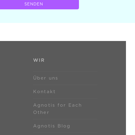
SENDEN
WIR
Über uns
Kontakt
Agnotis for Each
Other
Agnotis Blog