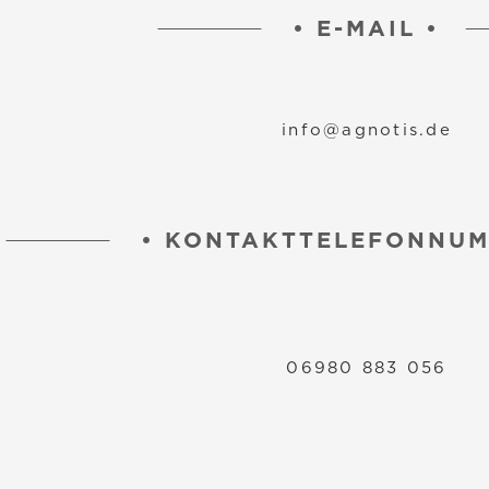
•
E-MAIL
•
info@agnotis.de
•
KONTAKTTELEFONNU
06980 883 056