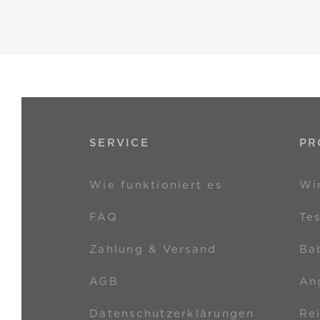
SERVICE
PR
Wie funktioniert es
Wi
FAQ
Te
Zahlung & Versand
Ba
AGB
An
Datenschutzerklärungen
Re