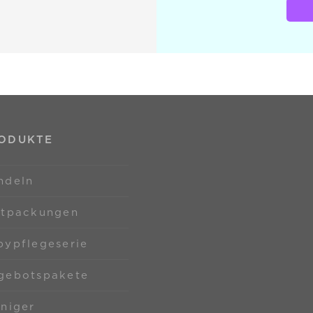
ODUKTE
ndeln
stpackungen
bypflegeserie
gebotspakete
iniger