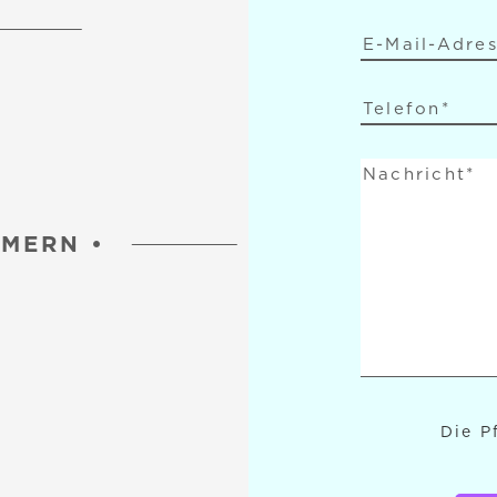
MMERN
•
Die P